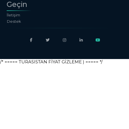
Geçin
İletişim
Destek
/* ===== TURASISTAN FİYAT GİZLEME ) ===== */