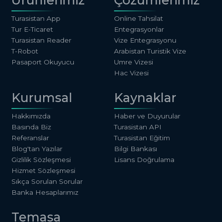
Ürünlerimiz
Çözümlerimiz
Turasistan App
Online Tahsilat
Tur E-Ticaret
Entegrasyonlar
Turasistan Reader
Vize Entegrasyonu
T-Robot
Arabistan Turistik Vize
Pasaport Okuyucu
Umre Vizesi
Hac Vizesi
Kurumsal
Kaynaklar
Hakkımızda
Haber ve Duyurular
Basında Biz
Turasistan API
Referanslar
Turasistan Eğitim
Blog'tan Yazılar
Bilgi Bankası
Gizlilik Sözleşmesi
Lisans Doğrulama
Hizmet Sözleşmesi
Sıkça Sorulan Sorular
Banka Hesaplarımız
Temasa