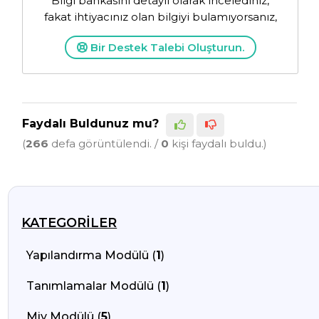
Bilgi bankasını detaylı olarak incelediniz,
fakat ihtiyacınız olan bilgiyi bulamıyorsanız,
Bir Destek Talebi Oluşturun.
Faydalı Buldunuz mu?
(
266
defa görüntülendi. /
0
kişi faydalı buldu.)
KATEGORILER
Yapılandırma Modülü (
1
)
Tanımlamalar Modülü (
1
)
Miy Modülü (
5
)