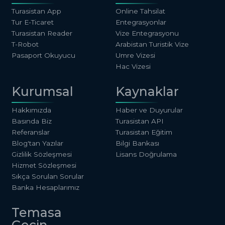
Turasistan App
Online Tahsilat
Tur E-Ticaret
Entegrasyonlar
Turasistan Reader
Vize Entegrasyonu
T-Robot
Arabistan Turistik Vize
Pasaport Okuyucu
Umre Vizesi
Hac Vizesi
Kurumsal
Kaynaklar
Hakkımızda
Haber ve Duyurular
Basında Biz
Turasistan API
Referanslar
Turasistan Eğitim
Blog'tan Yazılar
Bilgi Bankası
Gizlilik Sözleşmesi
Lisans Doğrulama
Hizmet Sözleşmesi
Sıkça Sorulan Sorular
Banka Hesaplarımız
Temasa