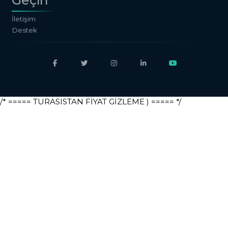
Geçin
İletişim
Destek
/* ===== TURASISTAN FİYAT GİZLEME ) ===== */