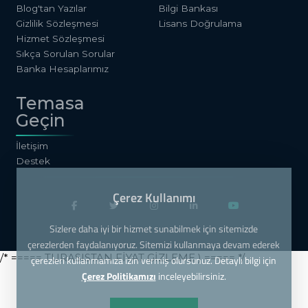
Blog'tan Yazılar
Bilgi Bankası
Gizlilik Sözleşmesi
Lisans Doğrulama
Hizmet Sözleşmesi
Sıkça Sorulan Sorular
Banka Hesaplarımız
Temasa
Geçin
İletişim
Destek
Çerez Kullanımı
Sizlere daha iyi bir hizmet sunabilmek için sitemizde
çerezlerden faydalanıyoruz. Sitemizi kullanmaya devam ederek
/* ===== TURASISTAN FİYAT GİZLEME ) ===== */
çerezleri kullanmamıza izin vermiş olursunuz. Detaylı bilgi için
Çerez Politikamızı
inceleyebilirsiniz.