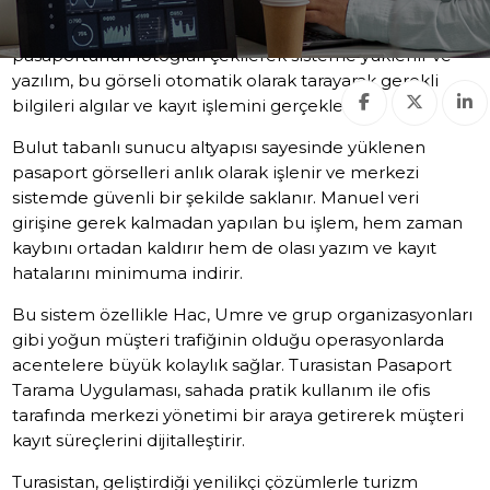
müşteriye ait pasaportu fiziki olarak elinde
bulundurmadığı durumlarda devreye girer. Müşterinin
pasaportunun fotoğrafı çekilerek sisteme yüklenir ve
yazılım, bu görseli otomatik olarak tarayarak gerekli
bilgileri algılar ve kayıt işlemini gerçekleştirir.
Bulut tabanlı sunucu altyapısı sayesinde yüklenen
pasaport görselleri anlık olarak işlenir ve merkezi
sistemde güvenli bir şekilde saklanır. Manuel veri
girişine gerek kalmadan yapılan bu işlem, hem zaman
kaybını ortadan kaldırır hem de olası yazım ve kayıt
hatalarını minimuma indirir.
Bu sistem özellikle Hac, Umre ve grup organizasyonları
gibi yoğun müşteri trafiğinin olduğu operasyonlarda
acentelere büyük kolaylık sağlar. Turasistan Pasaport
Tarama Uygulaması, sahada pratik kullanım ile ofis
tarafında merkezi yönetimi bir araya getirerek müşteri
kayıt süreçlerini dijitalleştirir.
Turasistan, geliştirdiği yenilikçi çözümlerle turizm