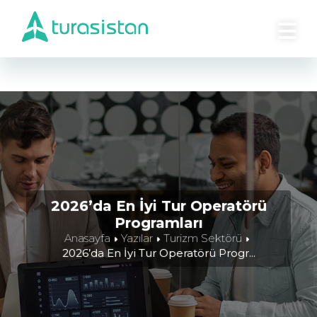
2026’da En İyi Tur Operatörü Programları
Turizm sektörü 2026 yılında dijitalleşmenin zirvesine
ulaşmış durumda. Artık manuel süreçlerle rekabet
etmek neredeyse imkânsız. Bu yüzden doğru tur
2026’da En İyi Tur Operatörü
operatörü programını seçmek, hem operasyonel
Programları
verimlilik hem de müşteri memnuniyeti açısından kritik
Anasayfa
Yazılar
Turizm Sektörü
hale geldi.
2026’da En İyi Tur Operatörü Progr...
Peki, 2026’da en iyi tur operatörü programları hangi
özelliklere sahip?