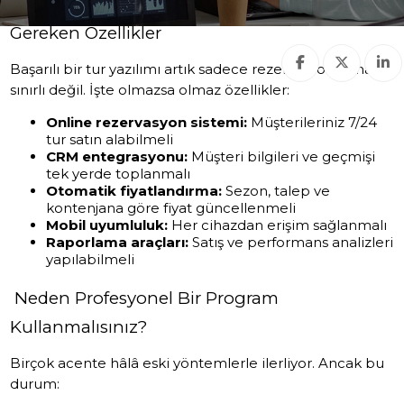
Modern Tur Operatörü Yazılımlarında Olması
Gereken Özellikler
Başarılı bir tur yazılımı artık sadece rezervasyon almakla
sınırlı değil. İşte olmazsa olmaz özellikler:
Online rezervasyon sistemi:
Müşterileriniz 7/24
tur satın alabilmeli
CRM entegrasyonu:
Müşteri bilgileri ve geçmişi
tek yerde toplanmalı
Otomatik fiyatlandırma:
Sezon, talep ve
kontenjana göre fiyat güncellenmeli
Mobil uyumluluk:
Her cihazdan erişim sağlanmalı
Raporlama araçları:
Satış ve performans analizleri
yapılabilmeli
Neden Profesyonel Bir Program
Kullanmalısınız?
Birçok acente hâlâ eski yöntemlerle ilerliyor. Ancak bu
durum: