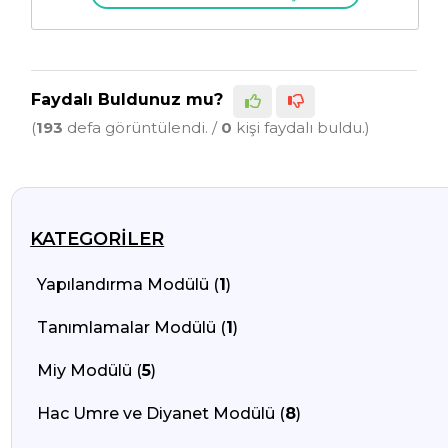
Faydalı Buldunuz mu?
(
193
defa görüntülendi. /
0
kişi faydalı buldu.)
KATEGORILER
Yapılandırma Modülü (
1
)
Tanımlamalar Modülü (
1
)
Miy Modülü (
5
)
Hac Umre ve Diyanet Modülü (
8
)